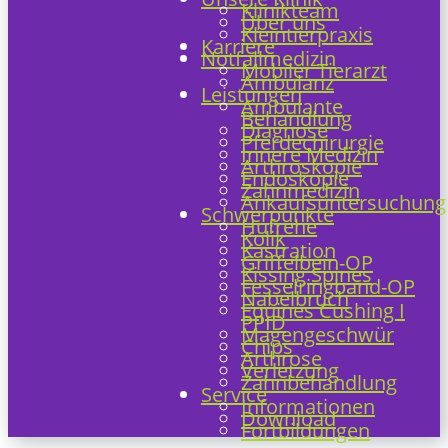
Klinikteam
Über uns
Kleintierpraxis
Karriere
Notfallmedizin
Mobiler Tierarzt
Ambulanz
Leistungen
Ambulante
Behandlung
Diagnose
Pferdechirurgie
Innere Medizin
Arthroskopie
Endoskopie
Zahnmedizin
Ankaufsuntersuchung
Schwerpunkte
Hufrehe
Kolik
Kastration
Griffelbein-OP
Kissing Spines
Fesselringband-OP
Nabelbruch
Equines Cushing I
PPID
Magengeschwür
Chips
Arthrose
Verletzung
Zahnbehandlung
Service
Informationen
Download
Fortbildungen