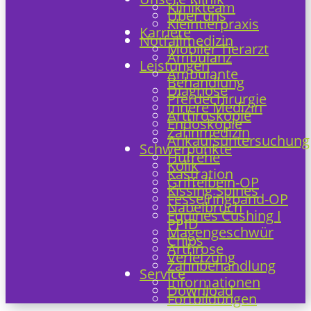
Klinikteam
Über uns
Kleintierpraxis
Karriere
Notfallmedizin
Mobiler Tierarzt
Ambulanz
Leistungen
Ambulante
Behandlung
Diagnose
Pferdechirurgie
Innere Medizin
Arthroskopie
Endoskopie
Zahnmedizin
Ankaufsuntersuchung
Schwerpunkte
Hufrehe
Kolik
Kastration
Griffelbein-OP
Kissing Spines
Fesselringband-OP
Nabelbruch
Equines Cushing I
PPID
Magengeschwür
Chips
Arthrose
Verletzung
Zahnbehandlung
Service
Informationen
Download
Fortbildungen