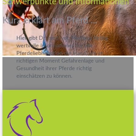
Schwerpunkte​ und Informationen
Kurz erklärt am Pferd ...
Hier gibt Dr. med. vet. Matthias Rettig
wertvolle Informationen für alle
Pferdeliebhaber an die Hand, um im
richtigen Moment Gefahrenlage und
Gesundheit ihrer Pferde richtig
einschätzen zu können.
Chiropraktik