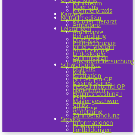
Klinikteam
Über uns
Kleintierpraxis
Karriere
Notfallmedizin
Mobiler Tierarzt
Ambulanz
Leistungen
Ambulante
Behandlung
Diagnose
Pferdechirurgie
Innere Medizin
Arthroskopie
Endoskopie
Zahnmedizin
Ankaufsuntersuchung
Schwerpunkte
Hufrehe
Kolik
Kastration
Griffelbein-OP
Kissing Spines
Fesselringband-OP
Nabelbruch
Equines Cushing I
PPID
Magengeschwür
Chips
Arthrose
Verletzung
Zahnbehandlung
Service
Informationen
Download
Fortbildungen